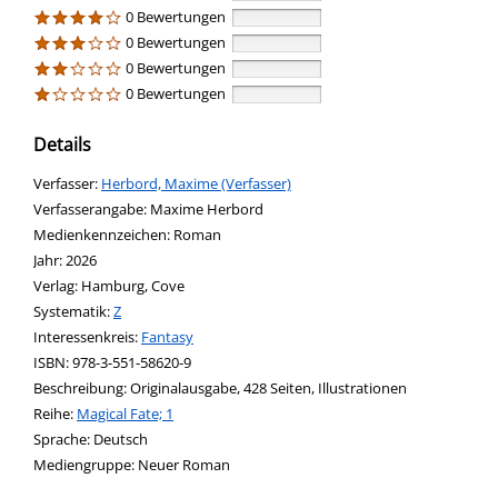
0 Bewertungen
0 Bewertungen
0 Bewertungen
0 Bewertungen
Details
Verfasser:
Suche nach diesem Verfasser
Herbord, Maxime (Verfasser)
Verfasserangabe:
Maxime Herbord
Medienkennzeichen:
Roman
Jahr:
2026
Verlag:
Hamburg, Cove
opens in new tab
Diesen Link in neuem Tab öffnen
Systematik:
Suche nach dieser Systematik
Z
Interessenkreis:
Suche nach diesem Interessenskreis
Fantasy
ISBN:
978-3-551-58620-9
Beschreibung:
Originalausgabe, 428 Seiten, Illustrationen
Reihe:
Magical Fate; 1
Suche nach dieser Beteiligten Person
Sprache:
Deutsch
Mediengruppe:
Neuer Roman