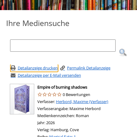
Ihre Mediensuche
Detailanzeige drucken
Permalink Detailanzeige
Detailanzeige per E-Mail versenden
Empire of burning shadows
0 Bewertungen
Verfasser:
Suche nach diesem Verfasser
Herbord, Maxime (Verfasser)
Verfasserangabe:
Maxime Herbord
Medienkennzeichen:
Roman
Jahr:
2026
Verlag:
Hamburg, Cove
Reihe:
Magical Fate; 1