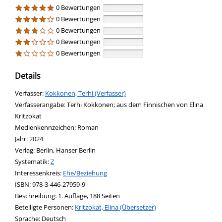
0 Bewertungen
0 Bewertungen
0 Bewertungen
0 Bewertungen
0 Bewertungen
Details
Verfasser:
Suche nach diesem Verfasser
Kokkonen, Terhi (Verfasser)
Verfasserangabe:
Terhi Kokkonen; aus dem Finnischen von Elina
Kritzokat
Medienkennzeichen:
Roman
Jahr:
2024
Verlag:
Berlin, Hanser Berlin
opens in new tab
Diesen Link in neuem Tab öffnen
Systematik:
Suche nach dieser Systematik
Z
Interessenkreis:
Suche nach diesem Interessenskreis
Ehe/Beziehung
ISBN:
978-3-446-27959-9
Beschreibung:
1. Auflage, 188 Seiten
Beteiligte Personen:
Suche nach dieser Beteiligten Person
Kritzokat, Elina (Übersetzer)
Sprache:
Deutsch