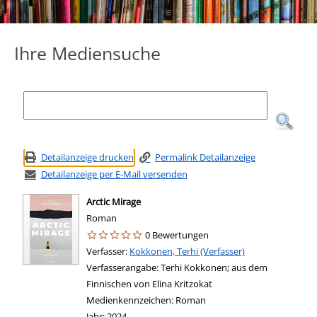
Ihre Mediensuche
Detailanzeige drucken
Permalink Detailanzeige
Detailanzeige per E-Mail versenden
Arctic Mirage
Roman
0 Bewertungen
Verfasser:
Suche nach diesem Verfasser
Kokkonen, Terhi (Verfasser)
Verfasserangabe:
Terhi Kokkonen; aus dem
Finnischen von Elina Kritzokat
Medienkennzeichen:
Roman
Jahr:
2024