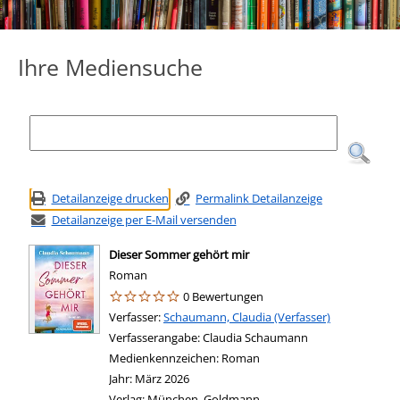
Ihre Mediensuche
Detailanzeige drucken
Permalink Detailanzeige
Detailanzeige per E-Mail versenden
Dieser Sommer gehört mir
Roman
0 Bewertungen
Verfasser:
Suche nach diesem Verfasser
Schaumann, Claudia (Verfasser)
Verfasserangabe:
Claudia Schaumann
Medienkennzeichen:
Roman
Jahr:
März 2026
Verlag:
München, Goldmann