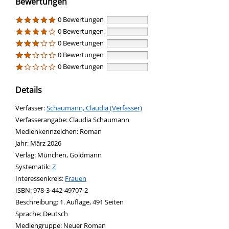
Bewertungen
0 Bewertungen
0 Bewertungen
0 Bewertungen
0 Bewertungen
0 Bewertungen
Details
Verfasser:
Suche nach diesem Verfasser
Schaumann, Claudia (Verfasser)
Verfasserangabe:
Claudia Schaumann
Medienkennzeichen:
Roman
Jahr:
März 2026
Verlag:
München, Goldmann
opens in new tab
Diesen Link in neuem Tab öffnen
Systematik:
Suche nach dieser Systematik
Z
Interessenkreis:
Suche nach diesem Interessenskreis
Frauen
ISBN:
978-3-442-49707-2
Beschreibung:
1. Auflage, 491 Seiten
Suche nach dieser Beteiligten Person
Sprache:
Deutsch
Mediengruppe:
Neuer Roman