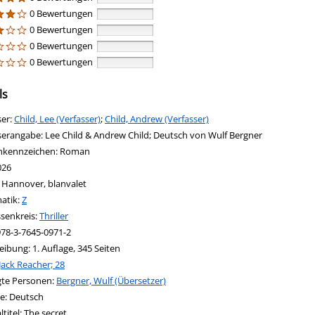
0 Bewertungen
0 Bewertungen
0 Bewertungen
0 Bewertungen
ls
ser:
Suche nach diesem Verfasser
Child, Lee (Verfasser)
;
Child, Andrew (Verfasser)
serangabe:
Lee Child & Andrew Child; Deutsch von Wulf Bergner
nkennzeichen:
Roman
026
:
Hannover, blanvalet
in new tab
 Link in neuem Tab öffnen
atik:
Suche nach dieser Systematik
Z
ssenkreis:
Suche nach diesem Interessenskreis
Thriller
978-3-7645-0971-2
eibung:
1. Auflage, 345 Seiten
Jack Reacher; 28
igte Personen:
Suche nach dieser Beteiligten Person
Bergner, Wulf (Übersetzer)
e:
Deutsch
ltitel:
The secret