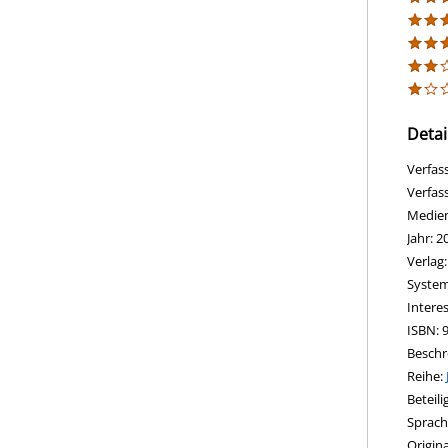
Detai
Verfas
Verfas
Medie
Jahr:
2
Verlag
opens 
Diesen
System
Intere
ISBN:
Beschr
Reihe:
Beteil
Sprach
Origina