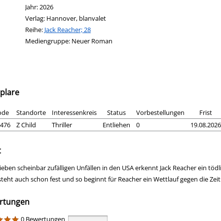
Jahr:
2026
Verlag:
Hannover, blanvalet
Reihe:
Jack Reacher; 28
Mediengruppe:
Neuer Roman
plare
ode
Standorte
Interessenkreis
Status
Vorbestellungen
Frist
476
Z Child
Thriller
Entliehen
0
19.08.2026
t
ieben scheinbar zufälligen Unfällen in den USA erkennt Jack Reacher ein töd
steht auch schon fest und so beginnt für Reacher ein Wettlauf gegen die Zeit
rtungen
0 Bewertungen