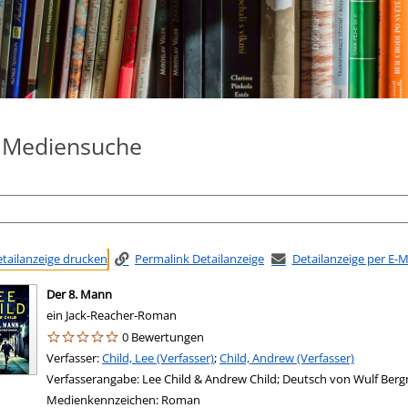
e Mediensuche
tailanzeige drucken
Permalink Detailanzeige
Detailanzeige per E-
Der 8. Mann
ein Jack-Reacher-Roman
0 Bewertungen
Verfasser:
Suche nach diesem Verfasser
Child, Lee (Verfasser)
;
Child, Andrew (Verfasser)
Verfasserangabe:
Lee Child & Andrew Child; Deutsch von Wulf Berg
Medienkennzeichen:
Roman