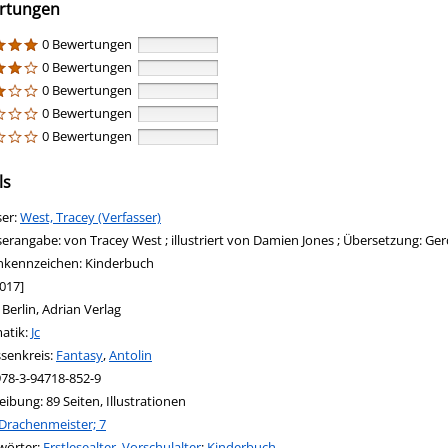
rtungen
0 Bewertungen
0 Bewertungen
0 Bewertungen
0 Bewertungen
0 Bewertungen
ls
ser:
Suche nach diesem Verfasser
West, Tracey (Verfasser)
serangabe:
von Tracey West ; illustriert von Damien Jones ; Übersetzung: G
nkennzeichen:
Kinderbuch
017]
:
Berlin, Adrian Verlag
in new tab
 Link in neuem Tab öffnen
atik:
Suche nach dieser Systematik
Jc
ssenkreis:
Suche nach diesem Interessenskreis
Fantasy
,
Antolin
978-3-94718-852-9
eibung:
89 Seiten, Illustrationen
Drachenmeister; 7
wörter:
Erstlesealter, Vorschulalter
;
Kinderbuch