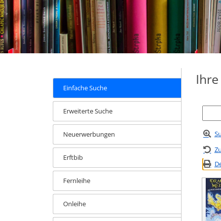
Ihr
Einfache Suche
Erweiterte Suche
Su
Neuerwerbungen
Zu
Erftbib
De
Fernleihe
Onleihe