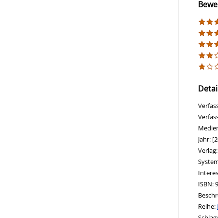
Bewe
Detai
Verfas
Verfas
Medie
Jahr:
[2
Verlag
opens 
Diesen
System
Intere
ISBN:
Beschr
Reihe:
Schlag