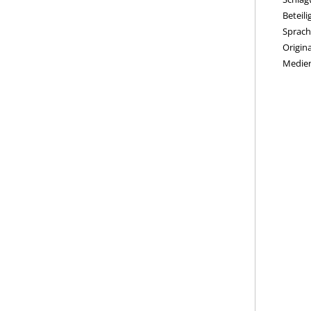
Beteil
Sprach
Origina
Medie