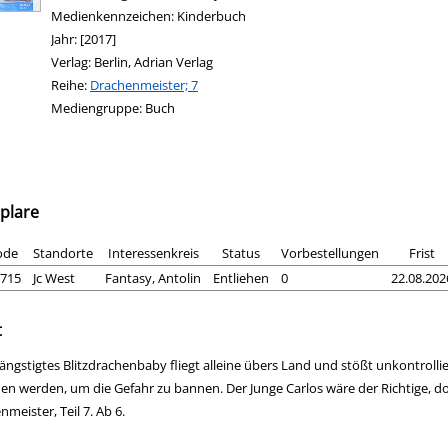
Medienkennzeichen:
Kinderbuch
Jahr:
[2017]
Verlag:
Berlin, Adrian Verlag
Reihe:
Drachenmeister; 7
Mediengruppe:
Buch
plare
ode
Standorte
Interessenkreis
Status
Vorbestellungen
Frist
715
Jc West
Fantasy, Antolin
Entliehen
0
22.08.202
t
rängstigtes Blitzdrachenbaby fliegt alleine übers Land und stößt unkontrolli
en werden, um die Gefahr zu bannen. Der Junge Carlos wäre der Richtige, doc
meister, Teil 7. Ab 6.