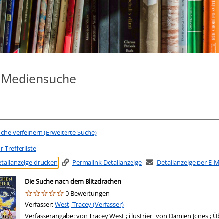
e Mediensuche
che verfeinern (Erweiterte Suche)
r Trefferliste
tailanzeige drucken
Permalink Detailanzeige
Detailanzeige per E-
Die Suche nach dem Blitzdrachen
0 Bewertungen
Verfasser:
Suche nach diesem Verfasser
West, Tracey (Verfasser)
Verfasserangabe:
von Tracey West ; illustriert von Damien Jones ;