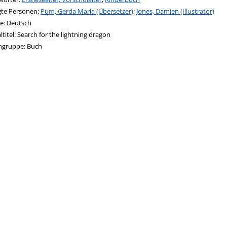
igte Personen:
Suche nach dieser Beteiligten Person
Pum, Gerda Maria (Übersetzer)
;
Jones, Damien (Illustrator)
e:
Deutsch
ltitel:
Search for the lightning dragon
ngruppe:
Buch