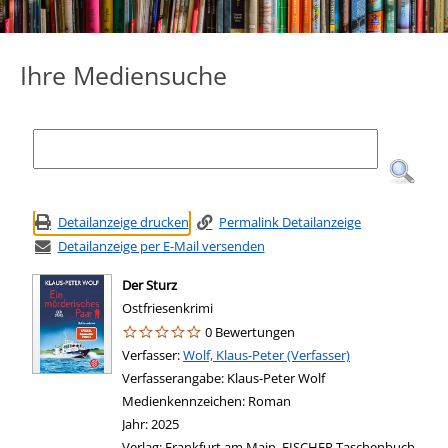
Ihre Mediensuche
Detailanzeige drucken
Permalink Detailanzeige
Detailanzeige per E-Mail versenden
Der Sturz
Ostfriesenkrimi
0 Bewertungen
Verfasser:
Suche nach diesem Verfasser
Wolf, Klaus-Peter (Verfasser)
Verfasserangabe:
Klaus-Peter Wolf
Medienkennzeichen:
Roman
Jahr:
2025
Verlag:
Frankfurt am Main, FISCHER Taschenbuch