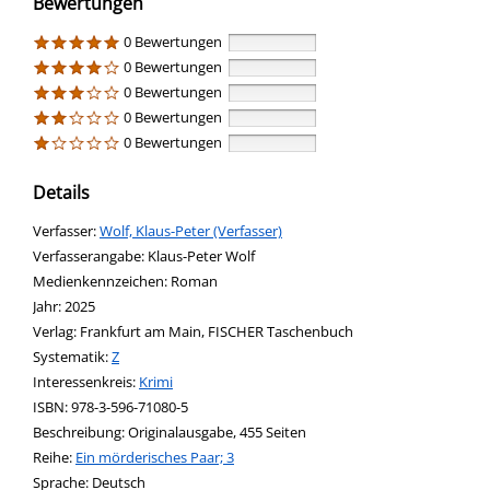
Bewertungen
0 Bewertungen
0 Bewertungen
0 Bewertungen
0 Bewertungen
0 Bewertungen
Details
Verfasser:
Suche nach diesem Verfasser
Wolf, Klaus-Peter (Verfasser)
Verfasserangabe:
Klaus-Peter Wolf
Medienkennzeichen:
Roman
Jahr:
2025
Verlag:
Frankfurt am Main, FISCHER Taschenbuch
opens in new tab
Diesen Link in neuem Tab öffnen
Systematik:
Suche nach dieser Systematik
Z
Interessenkreis:
Suche nach diesem Interessenskreis
Krimi
ISBN:
978-3-596-71080-5
Beschreibung:
Originalausgabe, 455 Seiten
Reihe:
Ein mörderisches Paar; 3
Suche nach dieser Beteiligten Person
Sprache:
Deutsch