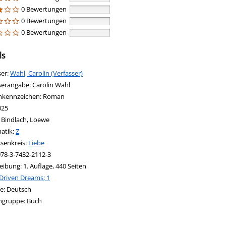
0 Bewertungen
0 Bewertungen
0 Bewertungen
ls
ser:
Suche nach diesem Verfasser
Wahl, Carolin (Verfasser)
serangabe:
Carolin Wahl
nkennzeichen:
Roman
025
:
Bindlach, Loewe
in new tab
 Link in neuem Tab öffnen
atik:
Suche nach dieser Systematik
Z
ssenkreis:
Suche nach diesem Interessenskreis
Liebe
978-3-7432-2112-3
eibung:
1. Auflage, 440 Seiten
Driven Dreams; 1
nach dieser Beteiligten Person
e:
Deutsch
ngruppe:
Buch