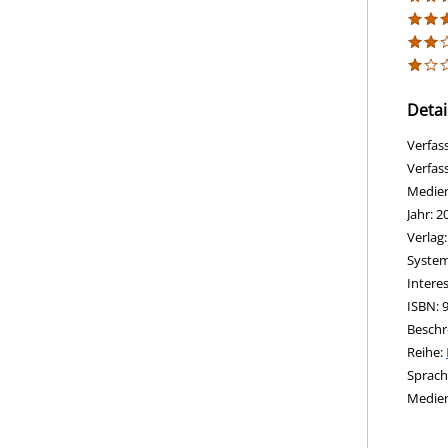
Detai
Verfas
Verfas
Medie
Jahr:
2
Verlag
opens 
Diesen
System
Intere
ISBN:
Beschr
Reihe:
Suche 
Sprach
Medie