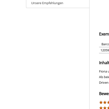
Unsere Empfehlungen
Exem
Barc
12059
Inhal
Fiona 
Als be
Driven
Bewe