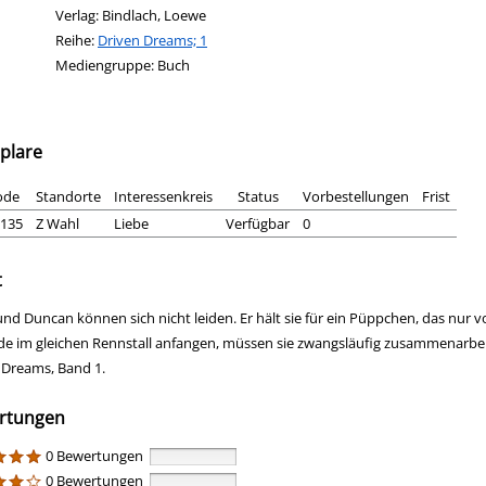
Verlag:
Bindlach, Loewe
Reihe:
Driven Dreams; 1
Mediengruppe:
Buch
plare
ode
Standorte
Interessenkreis
Status
Vorbestellungen
Frist
135
Z Wahl
Liebe
Verfügbar
0
t
und Duncan können sich nicht leiden. Er hält sie für ein Püppchen, das nur vo
ide im gleichen Rennstall anfangen, müssen sie zwangsläufig zusammenarbeit
 Dreams, Band 1.
rtungen
0 Bewertungen
0 Bewertungen