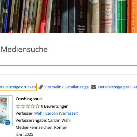
e Mediensuche
tailanzeige drucken
Permalink Detailanzeige
Detailanzeige per E-
Crushing souls
0 Bewertungen
Verfasser:
Suche nach diesem Verfasser
Wahl, Carolin (Verfasser)
Verfasserangabe:
Carolin Wahl
Medienkennzeichen:
Roman
Jahr:
2025