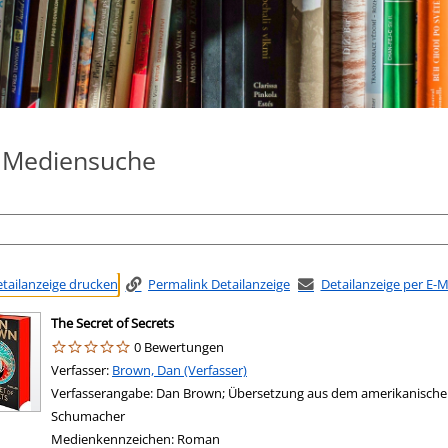
e Mediensuche
tailanzeige drucken
Permalink Detailanzeige
Detailanzeige per E-
The Secret of Secrets
0 Bewertungen
Verfasser:
Suche nach diesem Verfasser
Brown, Dan (Verfasser)
Verfasserangabe:
Dan Brown; Übersetzung aus dem amerikanischen
Schumacher
Medienkennzeichen:
Roman