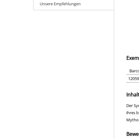
Unsere Empfehlungen
Exem
Barc
12059
Inhal
Der Sy
ihres 
Mythol
Bewe