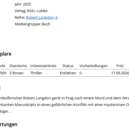
Jahr:
2025
Verlag:
Köln, Lübbe
Reihe:
Robert Langdon; 6
Mediengruppe:
Buch
plare
ode
Standorte
Interessenkreis
Status
Vorbestellungen
Frist
509
Z Brown
Thriller
Entliehen
0
17.09.2026
t
mbolforscher Robert Langdon gerät in Prag nach einem Mord und dem Ver
brisanten Manuskripts in einen gefährlichen Konflikt mit einer mysteriösen 
ogie ..
rtungen