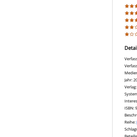
Detai
Verfas
Verfas
Medie
Jahr:
2
Verlag
opens 
Diesen
System
Intere
ISBN:
Beschr
Reihe:
Schlag
Beteil