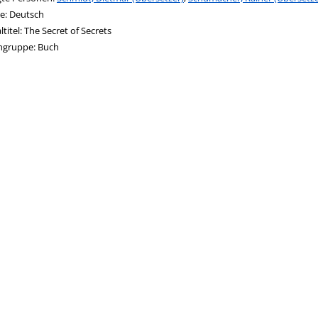
e:
Deutsch
ltitel:
The Secret of Secrets
ngruppe:
Buch