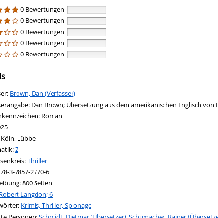
0 Bewertungen
0 Bewertungen
0 Bewertungen
0 Bewertungen
0 Bewertungen
ls
ser:
Suche nach diesem Verfasser
Brown, Dan (Verfasser)
serangabe:
Dan Brown; Übersetzung aus dem amerikanischen Englisch von 
nkennzeichen:
Roman
025
:
Köln, Lübbe
in new tab
 Link in neuem Tab öffnen
atik:
Suche nach dieser Systematik
Z
ssenkreis:
Suche nach diesem Interessenskreis
Thriller
978-3-7857-2770-6
eibung:
800 Seiten
Robert Langdon; 6
wörter:
Krimis, Thriller, Spionage
igte Personen:
Suche nach dieser Beteiligten Person
Schmidt, Dietmar (Übersetzer)
;
Schumacher, Rainer (Übersetze