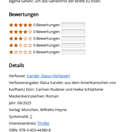
eigene Gefahr, um das Geheimnis der Briefe zu lösen.
Bewertungen
0 Bewertungen
0 Bewertungen
0 Bewertungen
0 Bewertungen
0 Bewertungen
Details
Verfasser:
Suche nach diesem Verfasser
Xander, Iliana (Verfasser)
Verfasserangabe:
Iliana Xander; aus dem Amerikanischen von
Karlheinz Dürr, Carmen Ruderer und Heike Schlatterer
Medienkennzeichen:
Roman
Jahr:
09/2025
Verlag:
München, Wilhelm Heyne
opens in new tab
Diesen Link in neuem Tab öffnen
Systematik:
Suche nach dieser Systematik
Z
Interessenkreis:
Suche nach diesem Interessenskreis
Thriller
ISBN:
978-3-453-44380-8