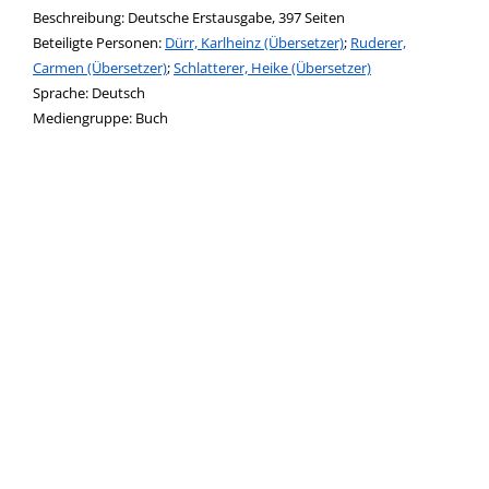
Beschreibung:
Deutsche Erstausgabe, 397 Seiten
Beteiligte Personen:
Suche nach dieser Beteiligten Person
Dürr, Karlheinz (Übersetzer)
;
Ruderer,
Carmen (Übersetzer)
;
Schlatterer, Heike (Übersetzer)
Sprache:
Deutsch
Mediengruppe:
Buch