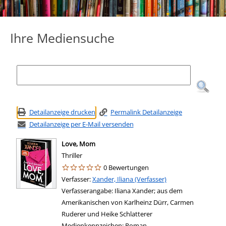
Ihre Mediensuche
Detailanzeige drucken
Permalink Detailanzeige
Detailanzeige per E-Mail versenden
Love, Mom
Thriller
0 Bewertungen
Verfasser:
Suche nach diesem Verfasser
Xander, Iliana (Verfasser)
Verfasserangabe:
Iliana Xander; aus dem
Amerikanischen von Karlheinz Dürr, Carmen
Ruderer und Heike Schlatterer
Medienkennzeichen:
Roman