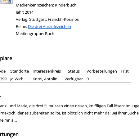
Medienkennzeichen:
Kinderbuch
Jahr:
2014
Verlag:
Stuttgart, Franckh-Kosmos
Reihe:
Die drei Ausrufezeichen
Mediengruppe:
Buch
plare
ode
Standorte
Interessenkreis
Status
Vorbestellungen
Frist
399
Jd Wich
Krimi, Antolin
Verfügbar
0
t
anzi und Marie, die drei !!!, müssen einen neuen, kniffligen Fall lösen: Im J
ernekoch, der es zubereiten sollte, ist plötzlich nicht mehr da! Bei ihrer 
eimnis ...
rtungen