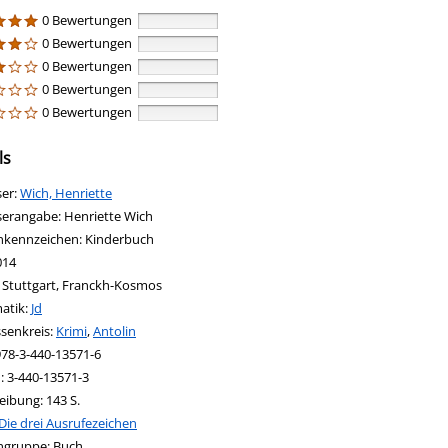
0 Bewertungen
0 Bewertungen
0 Bewertungen
0 Bewertungen
0 Bewertungen
ls
ser:
Suche nach diesem Verfasser
Wich, Henriette
serangabe:
Henriette Wich
nkennzeichen:
Kinderbuch
014
:
Stuttgart, Franckh-Kosmos
in new tab
 Link in neuem Tab öffnen
atik:
Suche nach dieser Systematik
Jd
ssenkreis:
Suche nach diesem Interessenskreis
Krimi
,
Antolin
978-3-440-13571-6
N:
3-440-13571-3
eibung:
143 S.
Die drei Ausrufezeichen
nach dieser Beteiligten Person
ngruppe:
Buch