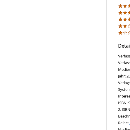
Detai
Verfas
Verfas
Medie
Jahr:
2
Verlag
opens 
Diesen
System
Intere
ISBN:
2. ISB
Beschr
Reihe:
Suche 
Medie