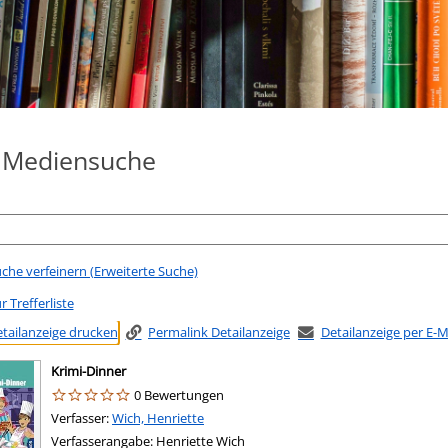
e Mediensuche
che verfeinern (Erweiterte Suche)
r Trefferliste
tailanzeige drucken
Permalink Detailanzeige
Detailanzeige per E-
Krimi-Dinner
0 Bewertungen
Verfasser:
Suche nach diesem Verfasser
Wich, Henriette
Verfasserangabe:
Henriette Wich