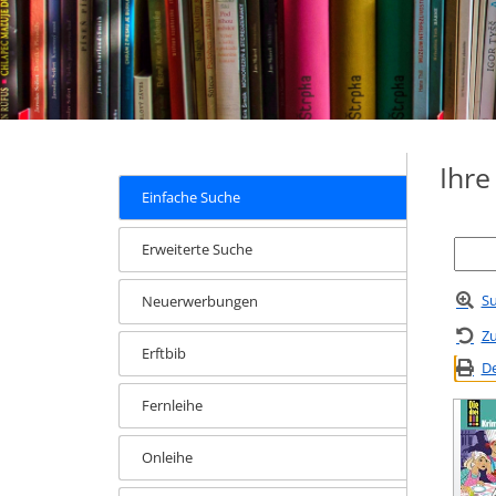
Ihr
Einfache Suche
Erweiterte Suche
Su
Neuerwerbungen
Zu
Erftbib
De
Fernleihe
Onleihe