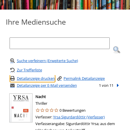
Ihre Mediensuche
Suche verfeinern (Erweiterte Suche)
Zur Trefferliste
Detailanzeige drucken
Permalink Detailanzeige
Detailanzeige per E-Mail versenden
1 von 11
Nächste
Nacht
Thriller
0 Bewertungen
Verfasser:
Suche nach diesem Verfasser
Yrsa Sigurdardóttir (Verfasser)
Verfasserangabe:
Sigurdardóttir Yrsa; aus dem