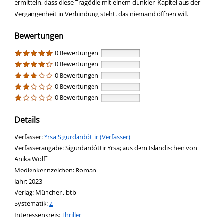
ermitteln, dass diese Tragödie mit einem dunklen Kapitel aus der
Vergangenheit in Verbindung steht, das niemand öffnen will.
Bewertungen
0 Bewertungen
0 Bewertungen
0 Bewertungen
0 Bewertungen
0 Bewertungen
Details
Verfasser:
Suche nach diesem Verfasser
Yrsa Sigurdardóttir (Verfasser)
Verfasserangabe:
Sigurdardóttir Yrsa; aus dem Isländischen von
Anika Wolff
Medienkennzeichen:
Roman
Jahr:
2023
Verlag:
München, btb
opens in new tab
Diesen Link in neuem Tab öffnen
Systematik:
Suche nach dieser Systematik
Z
Interessenkreis:
Suche nach diesem Interessenskreis
Thriller