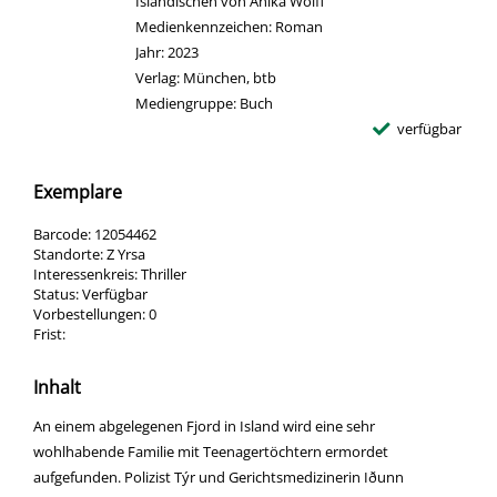
Isländischen von Anika Wolff
Medienkennzeichen:
Roman
Jahr:
2023
Verlag:
München, btb
Mediengruppe:
Buch
verfügbar
Exemplare
Barcode:
12054462
Standorte:
Z Yrsa
Interessenkreis:
Thriller
Status:
Verfügbar
Vorbestellungen:
0
Frist:
Inhalt
An einem abgelegenen Fjord in Island wird eine sehr
wohlhabende Familie mit Teenagertöchtern ermordet
aufgefunden. Polizist Týr und Gerichtsmedizinerin Iðunn