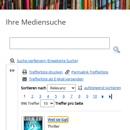
Ihre Mediensuche
Suche verfeinern (Erweiterte Suche)
Trefferliste drucken
Permalink Trefferliste
Trefferliste als E-Mail versenden
aufsteigend sortieren
Sortieren nach
1
2
3
4
5
6
7
8
9
10
Letzte Seite
996 Treffer
Treffer pro Seite
Suchergebnis
Zu den Suchfiltern springen
Weil sie lügt
Thriller