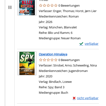
0 Bewertungen
Verfasser:
Enger, Thomas
;
Horst, Jørn Lier
Suche 
Medienkennzeichen:
Roman
Jahr:
2026
Verlag:
München, Blanvalet
Reihe:
Blix und Ramm; 6
Mediengruppe:
Neuer Roman
Exemplar-Details 
verfügbar
Operation Himalaya
0 Bewertungen
Verfasser:
Strobel, Arno
;
Scheweling, Nina
Suche 
Medienkennzeichen:
Jugendroman
Jahr:
2020
Verlag:
Bindlach, Loewe
Reihe:
Spy; Band 3
Mediengruppe:
Buch
Exemplar-Details von 
nicht verfügbar