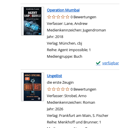
Operation Mumbai
0 Bewertungen
Verfasser:
Lane, Andrew
Suche nach diesem Verf
Medienkennzeichen:
Jugendroman
Jahr:
2018
Verlag:
München, cbj
Reihe:
Agent impossible; 1
Mediengruppe:
Buch
Exemplar-Details
verfügbar
Ungelöst
die erste Zeugin
0 Bewertungen
Verfasser:
Strobel, Arno
Suche nach diesem Verf
Medienkennzeichen:
Roman
Jahr:
2026
Verlag:
Frankfurt am Main, S. Fischer
Reihe:
Menkhoff und Brunner; 1