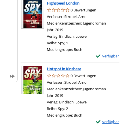
Highspeed London
0 Bewertungen
Verfasser:
Strobel, Arno
Suche nach diesem Verf
Medienkennzeichen:
Jugendroman
Jahr:
2019
Verlag:
Bindlach, Loewe
Reihe:
Spy; 1
Mediengruppe:
Buch
Exemplar-Details
verfügbar
Hotspot in Kinshasa
0 Bewertungen
Verfasser:
Strobel, Arno
Suche nach diesem Verf
Medienkennzeichen:
Jugendroman
Jahr:
2019
Verlag:
Bindlach, Loewe
Reihe:
Spy; 2
Mediengruppe:
Buch
Exemplar-Details 
verfügbar