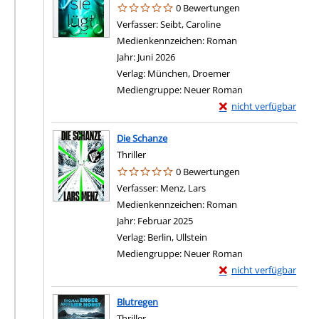
0 Bewertungen
Verfasser:
Seibt, Caroline
Suche nach diesem Ver
Medienkennzeichen:
Roman
Jahr:
Juni 2026
Verlag:
München, Droemer
Mediengruppe:
Neuer Roman
Exemplar-Details von W
nicht verfügbar
Die Schanze
Thriller
0 Bewertungen
Verfasser:
Menz, Lars
Suche nach diesem Verfas
Medienkennzeichen:
Roman
Jahr:
Februar 2025
Verlag:
Berlin, Ullstein
Mediengruppe:
Neuer Roman
Exemplar-Details von 
nicht verfügbar
Blutregen
Thriller