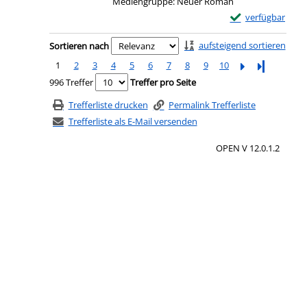
Mediengruppe:
Neuer Roman
Exemplar-Details
verfügbar
Zu den Suchfiltern springen
aufsteigend sortieren
Sortieren nach
1
2
3
4
5
6
7
8
9
10
Letzte Seite
996 Treffer
Treffer pro Seite
Trefferliste drucken
Permalink Trefferliste
Trefferliste als E-Mail versenden
OPEN V 12.0.1.2