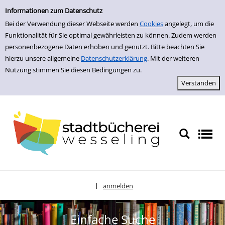
zur Navigation springen
zum Inhalt springen
Zu den Suchfiltern springen
Zur Trefferliste springen
Informationen zum Datenschutz
Bei der Verwendung dieser Webseite werden
Cookies
angelegt, um die
Funktionalität für Sie optimal gewährleisten zu können. Zudem werden
personenbezogene Daten erhoben und genutzt. Bitte beachten Sie
hierzu unsere allgemeine
Datenschutzerklärung
. Mit der weiteren
Nutzung stimmen Sie diesen Bedingungen zu.
anmelden
|
Sprache auswählen
Einfache Suche