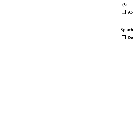
(3)
Ab
Sprac
De