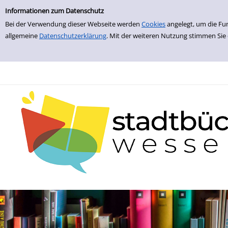
zur Navigation springen
zum Inhalt springen
Zu den Suchfiltern springen
Zur Trefferliste springen
Informationen zum Datenschutz
Bei der Verwendung dieser Webseite werden
Cookies
angelegt, um die Fu
allgemeine
Datenschutzerklärung
. Mit der weiteren Nutzung stimmen Sie