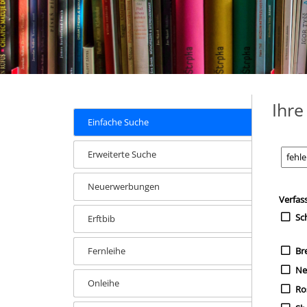
Ihr
Einfache Suche
Erweiterte Suche
Neuerwerbungen
Zur Tre
Such
Verfas
Sch
Erftbib
Fernleihe
Br
Neu
Onleihe
Ro