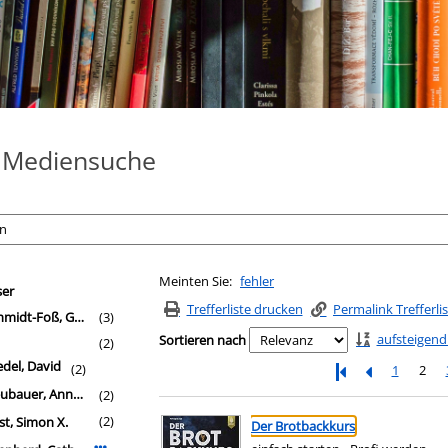
e Mediensuche
fferliste springen
Meinten Sie:
fehler
filter
ser
Trefferliste drucken
Permalink Trefferli
midt-Foß, Gerrit
(3)
aufsteigend
Sortieren nach
(2)
edel, David
(2)
1
2
bauer, Annette
(2)
Suchergebnis
Zu den Suchfiltern springen
(2)
st, Simon X.
Der Brotbackkurs
Mehr Verfasser-Filter anzeigen