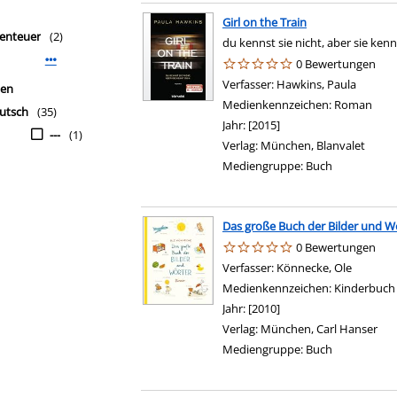
Girl on the Train
enteuer
(2)
du kennst sie nicht, aber sie kenn
Mehr Interessenkreis-Filter anzeigen
0 Bewertungen
Verfasser:
Hawkins, Paula
Suche n
hen
Medienkennzeichen:
Roman
utsch
(35)
Jahr:
[2015]
---
(1)
Verlag:
München, Blanvalet
Mediengruppe:
Buch
Das große Buch der Bilder und W
0 Bewertungen
Verfasser:
Könnecke, Ole
Suche na
Medienkennzeichen:
Kinderbuch
Jahr:
[2010]
Verlag:
München, Carl Hanser
Mediengruppe:
Buch