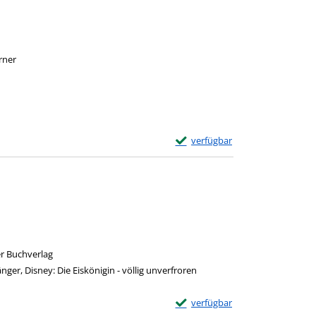
rner
Suche nach diesem Verfasser
Exemplar-Details von Köln anze
verfügbar
he nach diesem Verfasser
r Buchverlag
nger, Disney: Die Eiskönigin - völlig unverfroren
Exemplar-Details von Ein neuer
verfügbar