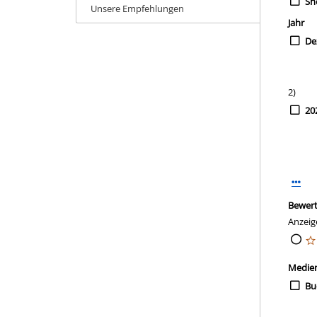
She
Unsere Empfehlungen
Jahr
De
2)
20
Meh
Bewer
Anzeig
Medie
Bu