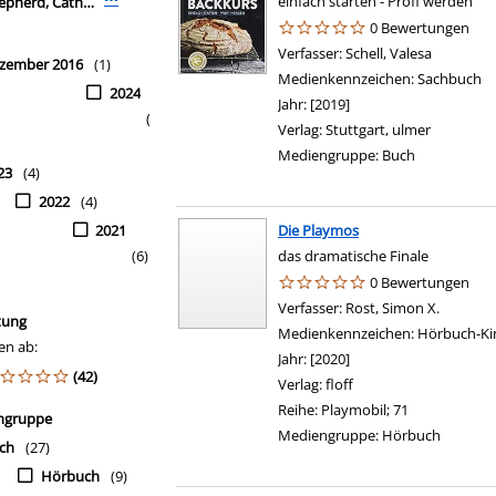
einfach starten - Profi werden
pherd, Catherine
0 Bewertungen
Verfasser:
Schell, Valesa
Suche nac
zember 2016
(1)
Medienkennzeichen:
Sachbuch
2024
Jahr:
[2019]
(
Verlag:
Stuttgart, ulmer
Mediengruppe:
Buch
23
(4)
2022
(4)
2021
Die Playmos
(6)
das dramatische Finale
0 Bewertungen
r Jahr-Filter anzeigen
Verfasser:
Rost, Simon X.
Suche na
tung
Medienkennzeichen:
Hörbuch-Ki
en ab:
Jahr:
[2020]
(42)
Verlag:
floff
Reihe:
Playmobil; 71
ngruppe
Mediengruppe:
Hörbuch
ch
(27)
Hörbuch
(9)