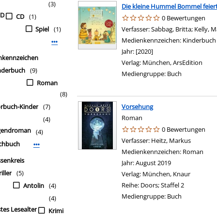
(3)
Die kleine Hummel Bommel feier
VD
CD
(1)
0 Bewertungen
Spiel
(1)
Verfasser:
Sabbag, Britta
;
Kelly, M
Medienkennzeichen:
Kinderbuch
Mehr Mediengruppe-Filter anzeigen
Jahr:
[2020]
nkennzeichen
Verlag:
München, ArsEdition
nderbuch
(9)
Mediengruppe:
Buch
Roman
(8)
rbuch-Kinder
(7)
Vorsehung
Roman
(4)
0 Bewertungen
gendroman
(4)
Verfasser:
Heitz, Markus
Suche na
chbuch
Mehr Medienkennzeichen-Filter anzeigen
Medienkennzeichen:
Roman
ssenkreis
Jahr:
August 2019
iller
(5)
Verlag:
München, Knaur
Reihe:
Doors; Staffel 2
Antolin
(4)
Mediengruppe:
Buch
(4)
stes Lesealter
Krimi