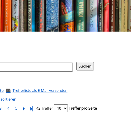
ste
Trefferliste als E-Mail versenden
 sortieren
3
4
5
Letzte Seite
42 Treffer
Treffer pro Seite