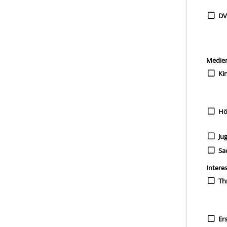
D
Medie
Ki
Hö
Ju
Sa
Intere
Thr
Er