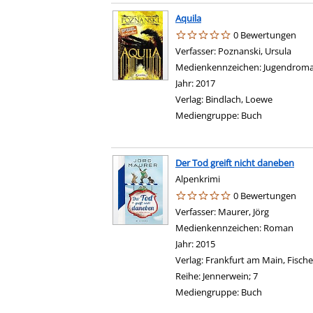
Aquila
0 Bewertungen
Verfasser:
Poznanski, Ursula
Such
Medienkennzeichen:
Jugendrom
Jahr:
2017
Verlag:
Bindlach, Loewe
Mediengruppe:
Buch
Der Tod greift nicht daneben
Alpenkrimi
0 Bewertungen
Verfasser:
Maurer, Jörg
Suche nac
Medienkennzeichen:
Roman
Jahr:
2015
Verlag:
Frankfurt am Main, Fische
Reihe:
Jennerwein; 7
Mediengruppe:
Buch