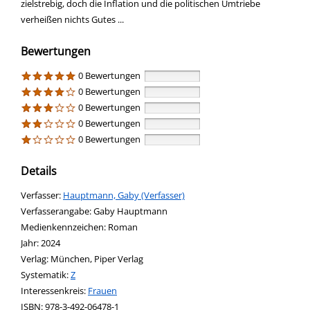
zielstrebig, doch die Inflation und die politischen Umtriebe
verheißen nichts Gutes ...
Bewertungen
0 Bewertungen
0 Bewertungen
0 Bewertungen
0 Bewertungen
0 Bewertungen
Details
Verfasser:
Suche nach diesem Verfasser
Hauptmann, Gaby (Verfasser)
Verfasserangabe:
Gaby Hauptmann
Medienkennzeichen:
Roman
Jahr:
2024
Verlag:
München, Piper Verlag
opens in new tab
Diesen Link in neuem Tab öffnen
Systematik:
Suche nach dieser Systematik
Z
Interessenkreis:
Suche nach diesem Interessenskreis
Frauen
ISBN:
978-3-492-06478-1