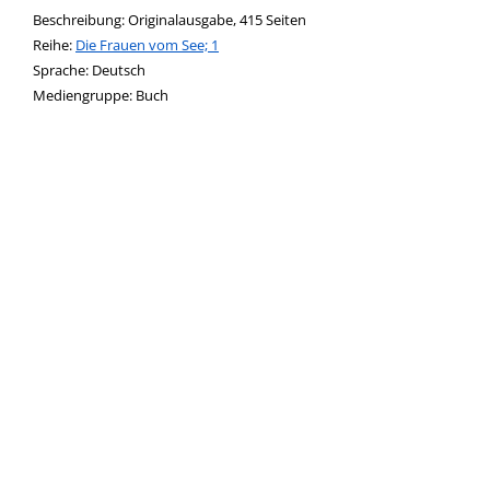
Beschreibung:
Originalausgabe, 415 Seiten
Reihe:
Die Frauen vom See; 1
Suche nach dieser Beteiligten Person
Sprache:
Deutsch
Mediengruppe:
Buch