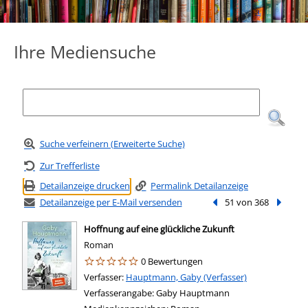
Ihre Mediensuche
Suche verfeinern (Erweiterte Suche)
Zur Trefferliste
Detailanzeige drucken
Permalink Detailanzeige
Detailanzeige per E-Mail versenden
Vorheriger Treffer
51 von 368
Nächste
Hoffnung auf eine glückliche Zukunft
Roman
0 Bewertungen
Verfasser:
Suche nach diesem Verfasser
Hauptmann, Gaby (Verfasser)
Verfasserangabe:
Gaby Hauptmann