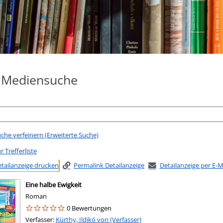
e Mediensuche
che verfeinern (Erweiterte Suche)
r Trefferliste
tailanzeige drucken
Permalink Detailanzeige
Detailanzeige per E-
Eine halbe Ewigkeit
Roman
0 Bewertungen
Verfasser:
Suche nach diesem Verfasser
Kürthy, Ildikó von (Verfasser)