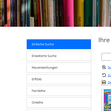
Ihr
Einfache Suche
Erweiterte Suche
Su
Neuerwerbungen
Zu
Erftbib
De
Fernleihe
Onleihe