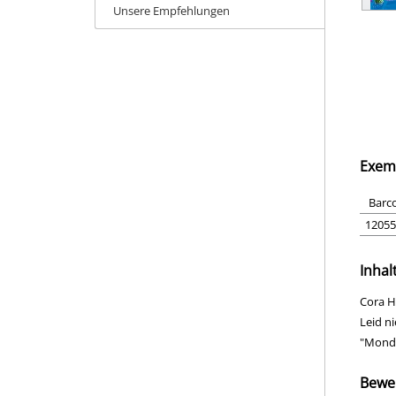
Unsere Empfehlungen
Exem
Barc
12055
Inhal
Cora H
Leid n
"Monds
Bewe