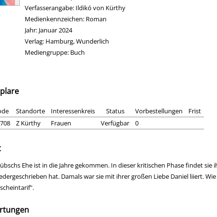
Verfasserangabe:
Ildikó von Kürthy
Medienkennzeichen:
Roman
Jahr:
Januar 2024
Verlag:
Hamburg, Wunderlich
Mediengruppe:
Buch
plare
ode
Standorte
Interessenkreis
Status
Vorbestellungen
Frist
708
Z Kürthy
Frauen
Verfügbar
0
t
übschs Ehe ist in die Jahre gekommen. In dieser kritischen Phase findet sie 
iedergeschrieben hat. Damals war sie mit ihrer großen Liebe Daniel liiert. W
cheintarif".
rtungen