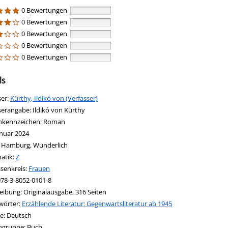
0 Bewertungen
0 Bewertungen
0 Bewertungen
0 Bewertungen
0 Bewertungen
ls
ser:
Suche nach diesem Verfasser
Kürthy, Ildikó von (Verfasser)
serangabe:
Ildikó von Kürthy
nkennzeichen:
Roman
anuar 2024
:
Hamburg, Wunderlich
in new tab
 Link in neuem Tab öffnen
atik:
Suche nach dieser Systematik
Z
ssenkreis:
Suche nach diesem Interessenskreis
Frauen
978-3-8052-0101-8
eibung:
Originalausgabe, 316 Seiten
wörter:
Erzählende Literatur: Gegenwartsliteratur ab 1945
nach dieser Beteiligten Person
e:
Deutsch
ngruppe:
Buch