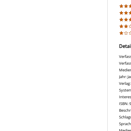
Detai
Verfas
Verfas
Medie
Jahr:
J
Verlag
opens 
Diesen
System
Intere
ISBN:
Beschr
Schlag
Suche 
Sprach
Medie