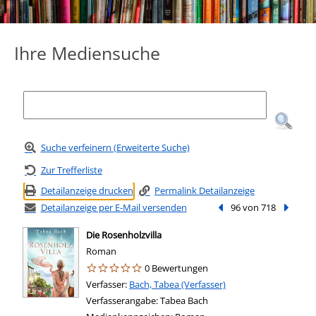
Ihre Mediensuche
Suche verfeinern (Erweiterte Suche)
Zur Trefferliste
Detailanzeige drucken
Permalink Detailanzeige
Detailanzeige per E-Mail versenden
Vorheriger Treffer
96 von 718
Nächste
Die Rosenholzvilla
Roman
0 Bewertungen
Verfasser:
Suche nach diesem Verfasser
Bach, Tabea (Verfasser)
Verfasserangabe:
Tabea Bach