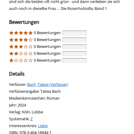
sind sich die beiden oft nicht grün - und dann verlieben sie sich
auch noch in dieselbe Frau ... Die Rosenholzvilla, Band 1.
Bewertungen
0 Bewertungen
0 Bewertungen
0 Bewertungen
0 Bewertungen
0 Bewertungen
Details
Verfasser:
Suche nach diesem Verfasser
Bach, Tabea (Verfasser)
Verfasserangabe:
Tabea Bach
Medienkennzeichen:
Roman
Jahr:
2024
Verlag:
Köln, Lübbe
opens in new tab
Diesen Link in neuem Tab öffnen
Systematik:
Suche nach dieser Systematik
Z
Interessenkreis:
Suche nach diesem Interessenskreis
Liebe
ISBN:
978-3-404-18944-1