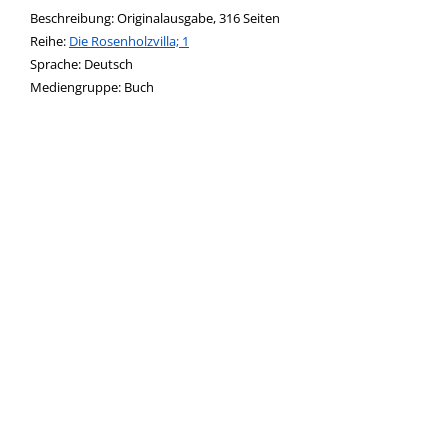
Beschreibung:
Originalausgabe, 316 Seiten
Reihe:
Die Rosenholzvilla; 1
Suche nach dieser Beteiligten Person
Sprache:
Deutsch
Mediengruppe:
Buch