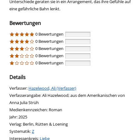
Unterschiede geraten sie in ein Arrangement, das ihre Gefühle auf
eine gefährliche Bahn lenkt.
Bewertungen
0 Bewertungen
0 Bewertungen
0 Bewertungen
0 Bewertungen
0 Bewertungen
Details
Verfasser:
Suche nach diesem Verfasser
Hazelwood, Ali (Verfasser)
Verfasserangabe:
Ali Hazelwood; aus dem Amerikanischen von
Anna Julia Strüh
Medienkennzeichen:
Roman
Jahr:
2025
Verlag:
Berlin, Rütten & Loening
opens in new tab
Diesen Link in neuem Tab öffnen
Systematik:
Suche nach dieser Systematik
Z
Interessenkreis:
Suche nach diesem Interessenskreis
Liebe