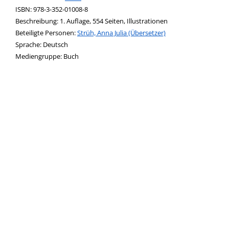
ISBN:
978-3-352-01008-8
Beschreibung:
1. Auflage, 554 Seiten, Illustrationen
Beteiligte Personen:
Suche nach dieser Beteiligten Person
Strüh, Anna Julia (Übersetzer)
Sprache:
Deutsch
Mediengruppe:
Buch