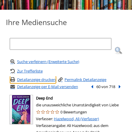
Ihre Mediensuche
Suche verfeinern (Erweiterte Suche)
Zur Trefferliste
Detailanzeige drucken
Permalink Detailanzeige
Detailanzeige per E-Mail versenden
Vorheriger Treffer
60 von 718
Nächste
Deep End
die unausweichliche Unanständigkeit von Liebe
0 Bewertungen
Verfasser:
Suche nach diesem Verfasser
Hazelwood, Ali (Verfasser)
Verfasserangabe:
Ali Hazelwood; aus dem