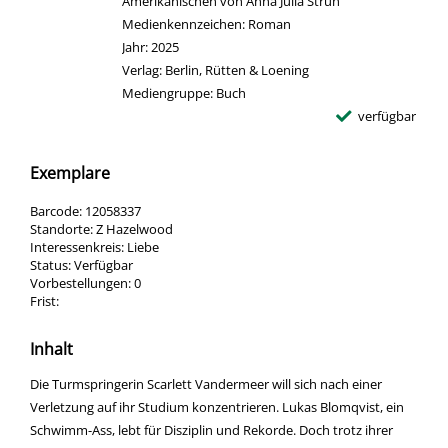
Amerikanischen von Anna Julia Strüh
Medienkennzeichen:
Roman
Jahr:
2025
Verlag:
Berlin, Rütten & Loening
Mediengruppe:
Buch
verfügbar
Exemplare
Barcode:
12058337
Standorte:
Z Hazelwood
Interessenkreis:
Liebe
Status:
Verfügbar
Vorbestellungen:
0
Frist:
Inhalt
Die Turmspringerin Scarlett Vandermeer will sich nach einer
Verletzung auf ihr Studium konzentrieren. Lukas Blomqvist, ein
Schwimm-Ass, lebt für Disziplin und Rekorde. Doch trotz ihrer