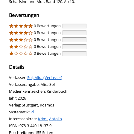
Scharfsinn und Mut. Band 120. Ab 10.
Bewertungen
0 Bewertungen
0 Bewertungen
0 Bewertungen
0 Bewertungen
0 Bewertungen
Details
Verfasser:
Suche nach diesem Verfasser
Sol, Mira (Verfasser)
Verfasserangabe:
Mira Sol
Medienkennzeichen:
Kinderbuch
Jahr:
2026
Verlag:
Stuttgart, Kosmos
opens in new tab
Diesen Link in neuem Tab öffnen
Systematik:
Suche nach dieser Systematik
Jd
Interessenkreis:
Suche nach diesem Interessenskreis
Krimi
,
Antolin
ISBN:
978-3-440-18137-9
Beschreibung:
155 Seiten