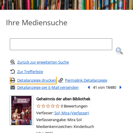
Ihre Mediensuche
Zurück zur erweiterten Suche
Zur Trefferliste
Detailanzeige drucken
Permalink Detailanzeige
Detailanzeige per E-Mail versenden
Vorheriger Treffer
41 von 18480
Nächste
Geheimnis der alten Bibliothek
0 Bewertungen
Verfasser:
Suche nach diesem Verfasser
Sol, Mira (Verfasser)
Verfasserangabe:
Mira Sol
Medienkennzeichen:
Kinderbuch