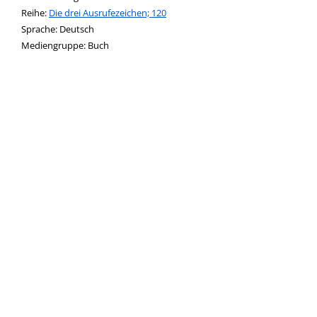
Reihe:
Die drei Ausrufezeichen; 120
Suche nach dieser Beteiligten Person
Sprache:
Deutsch
Mediengruppe:
Buch