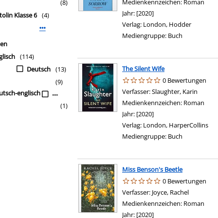
Medienkennzeichen:
Roman
(8)
Jahr:
[2020]
tolin Klasse 6
(4)
Verlag:
London, Hodder
Mehr Interessenkreis-Filter anzeigen
Mediengruppe:
Buch
hen
glisch
(114)
The Silent Wife
Deutsch
(13)
0 Bewertungen
(9)
Verfasser:
Slaughter, Karin
Suche 
utsch-englisch
---
Medienkennzeichen:
Roman
(1)
Jahr:
[2020]
Verlag:
London, HarperCollins
Mediengruppe:
Buch
Miss Benson's Beetle
0 Bewertungen
Verfasser:
Joyce, Rachel
Suche nac
Medienkennzeichen:
Roman
Jahr:
[2020]