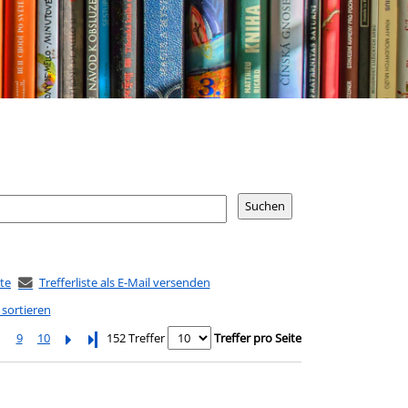
ste
Trefferliste als E-Mail versenden
 sortieren
9
10
Letzte Seite
152 Treffer
Treffer pro Seite