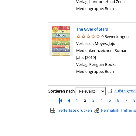
Verlag:
London, Head Zeus
Mediengruppe:
Buch
The Giver of Stars
0 Bewertungen
Verfasser:
Moyes, Jojo
Suche nach
Medienkennzeichen:
Roman
Jahr:
[2019]
Verlag:
Penguin Books
Mediengruppe:
Buch
Zu den Suchfiltern springen
aufsteigend
Sortieren nach
1
2
3
4
5
6
7
8
Trefferliste drucken
Permalink Trefferli