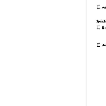
An
Sprac
En
de