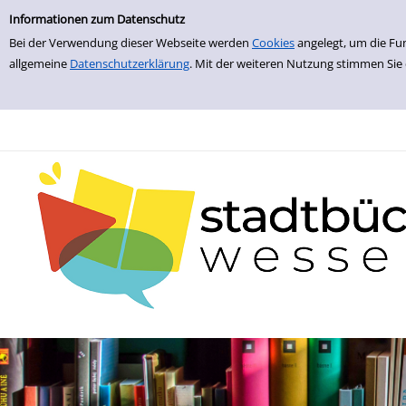
zur Navigation springen
zum Inhalt springen
Zu den Suchfiltern springen
Zur Trefferliste springen
Informationen zum Datenschutz
Bei der Verwendung dieser Webseite werden
Cookies
angelegt, um die Fu
allgemeine
Datenschutzerklärung
. Mit der weiteren Nutzung stimmen Sie