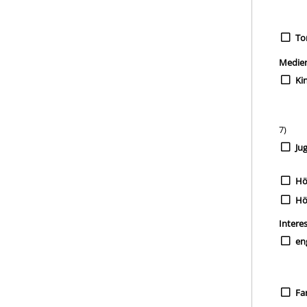
To
Medie
Ki
7)
Ju
Hö
Hö
Intere
en
Fa