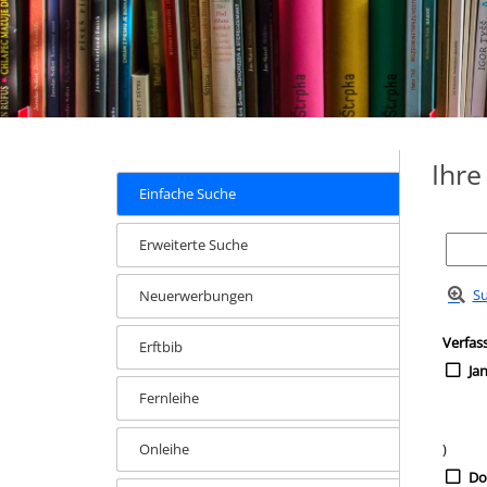
Ihr
Einfache Suche
Erweiterte Suche
Su
Neuerwerbungen
Zur Tre
Such
Verfas
Erftbib
Ja
Fernleihe
Onleihe
)
Do