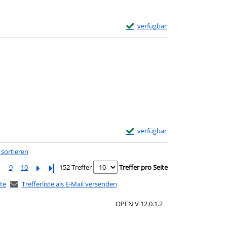
Exemplar-Details von Crooked ri
verfügbar
 diesem Verfasser
Exemplar-Details von The Giver o
verfügbar
 sortieren
9
10
Letzte Seite
152 Treffer
Treffer pro Seite
ste
Trefferliste als E-Mail versenden
OPEN V 12.0.1.2