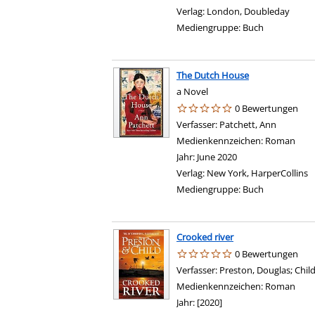
Verlag:
London, Doubleday
Mediengruppe:
Buch
The Dutch House
a Novel
0 Bewertungen
Verfasser:
Patchett, Ann
Suche na
Medienkennzeichen:
Roman
Jahr:
June 2020
Verlag:
New York, HarperCollins
Mediengruppe:
Buch
Crooked river
0 Bewertungen
Verfasser:
Preston, Douglas
;
Child
Medienkennzeichen:
Roman
Jahr:
[2020]