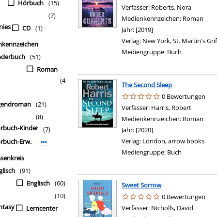
Hörbuch
(15)
Verfasser:
Roberts, Nora
Suche na
(7)
Medienkennzeichen:
Roman
nies
CD
(1)
Jahr:
[2019]
Verlag:
New York, St. Martin's Grif
nkennzeichen
Mediengruppe:
Buch
nderbuch
(51)
Roman
(4
The Second Sleep
0 Bewertungen
gendroman
(21)
Verfasser:
Harris, Robert
Suche na
(8)
Medienkennzeichen:
Roman
rbuch-Kinder
(7)
Jahr:
[2020]
Verlag:
London, arrow books
rbuch-Erw.
Mehr Medienkennzeichen-Filter anzeigen
Mediengruppe:
Buch
ssenkreis
glisch
(91)
Englisch
(60)
Sweet Sorrow
(10)
0 Bewertungen
ntasy
Verfasser:
Nicholls, David
Suche n
Lerncenter