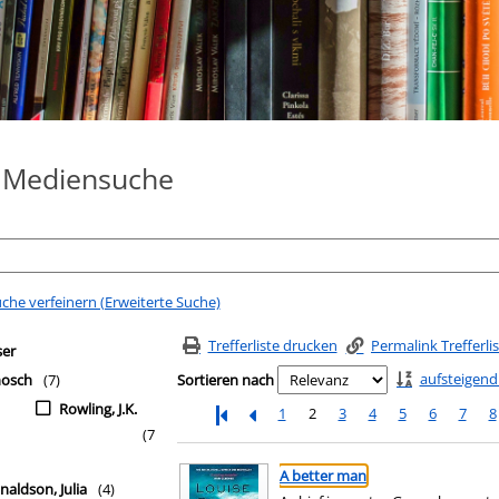
e Mediensuche
che verfeinern (Erweiterte Suche)
fferliste springen
filter
Trefferliste drucken
Permalink Trefferli
ser
aufsteigend
nosch
(7)
Sortieren nach
Rowling, J.K.
1
2
3
4
5
6
7
8
(7
Suchergebnis
Zu den Suchfiltern springen
A better man
naldson, Julia
(4)