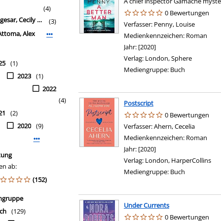
A chief inspector Gamache myste
(4)
0 Bewertungen
gesar, Cecily von
(3)
Verfasser:
Penny, Louise
Suche na
Attoma, Alex
Mehr Verfasser-Filter anzeigen
Medienkennzeichen:
Roman
Jahr:
[2020]
Verlag:
London, Sphere
25
(1)
Mediengruppe:
Buch
2023
(1)
2022
(4)
Postscript
21
(2)
0 Bewertungen
2020
(9)
Verfasser:
Ahern, Cecelia
Suche na
Medienkennzeichen:
Roman
Mehr Jahr-Filter anzeigen
Jahr:
[2020]
tung
Verlag:
London, HarperCollins
en ab:
Mediengruppe:
Buch
(152)
ngruppe
Under Currents
ch
(129)
0 Bewertungen