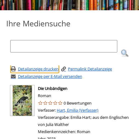
Ihre Mediensuche
Detailanzeige drucken
Permalink Detailanzeige
Detailanzeige per E-Mail versenden
Die Unbändigen
Roman
0 Bewertungen
Verfasser:
Suche nach diesem Verfasser
Hart, Emilia (Verfasser)
Verfasserangabe:
Emilia Hart; aus dem Englischen
von Julia Walther
Medienkennzeichen:
Roman
Jahr:
2023