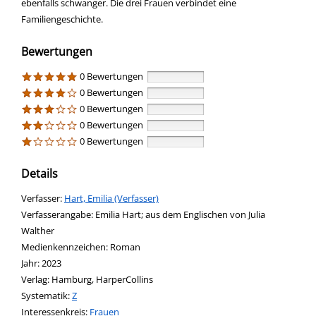
ebenfalls schwanger. Die drei Frauen verbindet eine
Familiengeschichte.
Bewertungen
0 Bewertungen
0 Bewertungen
0 Bewertungen
0 Bewertungen
0 Bewertungen
Details
Verfasser:
Suche nach diesem Verfasser
Hart, Emilia (Verfasser)
Verfasserangabe:
Emilia Hart; aus dem Englischen von Julia
Walther
Medienkennzeichen:
Roman
Jahr:
2023
Verlag:
Hamburg, HarperCollins
opens in new tab
Diesen Link in neuem Tab öffnen
Systematik:
Suche nach dieser Systematik
Z
Interessenkreis:
Suche nach diesem Interessenskreis
Frauen