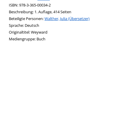
ISBN:
978-3-365-00034-2
Beschreibung:
1. Auflage, 414 Seiten
Beteiligte Personen:
Suche nach dieser Beteiligten Person
Walther, Julia (Übersetzer)
Sprache:
Deutsch
Originaltitel:
Weyward
Mediengruppe:
Buch