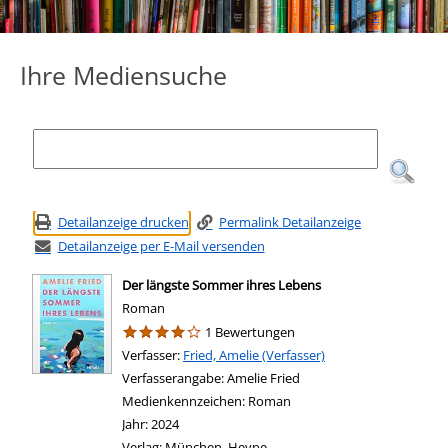
Ihre Mediensuche
Detailanzeige drucken
Permalink Detailanzeige
Detailanzeige per E-Mail versenden
Der längste Sommer ihres Lebens
Roman
1 Bewertungen
Verfasser:
Suche nach diesem Verfasser
Fried, Amelie (Verfasser)
Verfasserangabe:
Amelie Fried
Medienkennzeichen:
Roman
Jahr:
2024
Verlag:
München, Heyne