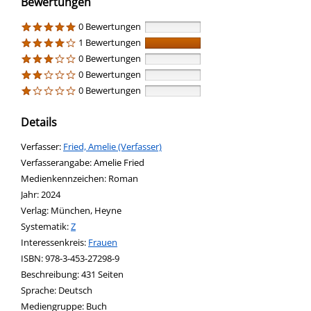
Bewertungen
0 Bewertungen
1 Bewertungen
0 Bewertungen
0 Bewertungen
0 Bewertungen
Details
Verfasser:
Suche nach diesem Verfasser
Fried, Amelie (Verfasser)
Verfasserangabe:
Amelie Fried
Medienkennzeichen:
Roman
Jahr:
2024
Verlag:
München, Heyne
opens in new tab
Diesen Link in neuem Tab öffnen
Systematik:
Suche nach dieser Systematik
Z
Interessenkreis:
Suche nach diesem Interessenskreis
Frauen
ISBN:
978-3-453-27298-9
Beschreibung:
431 Seiten
Suche nach dieser Beteiligten Person
Sprache:
Deutsch
Mediengruppe:
Buch