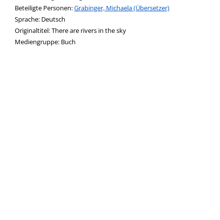
Beteiligte Personen:
Suche nach dieser Beteiligten Person
Grabinger, Michaela (Übersetzer)
Sprache:
Deutsch
Originaltitel:
There are rivers in the sky
Mediengruppe:
Buch