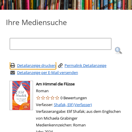
Ihre Mediensuche
Detailanzeige drucken
Permalink Detailanzeige
Detailanzeige per E-Mail versenden
Am Himmel die Flüsse
Roman
0 Bewertungen
Verfasser:
Suche nach diesem Verfasser
Shafak, Elif (Verfasser)
Verfasserangabe:
Elif Shafak; aus dem Englischen
von Michaela Grabinger
Medienkennzeichen:
Roman
Jahr:
2024