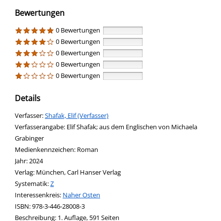
Bewertungen
0 Bewertungen
0 Bewertungen
0 Bewertungen
0 Bewertungen
0 Bewertungen
Details
Verfasser:
Suche nach diesem Verfasser
Shafak, Elif (Verfasser)
Verfasserangabe:
Elif Shafak; aus dem Englischen von Michaela
Grabinger
Medienkennzeichen:
Roman
Jahr:
2024
Verlag:
München, Carl Hanser Verlag
opens in new tab
Diesen Link in neuem Tab öffnen
Systematik:
Suche nach dieser Systematik
Z
Interessenkreis:
Suche nach diesem Interessenskreis
Naher Osten
ISBN:
978-3-446-28008-3
Beschreibung:
1. Auflage, 591 Seiten