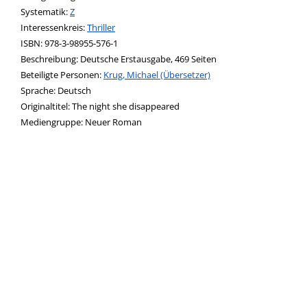
opens in new tab
Diesen Link in neuem Tab öffnen
Systematik:
Suche nach dieser Systematik
Z
Interessenkreis:
Suche nach diesem Interessenskreis
Thriller
ISBN:
978-3-98955-576-1
Beschreibung:
Deutsche Erstausgabe, 469 Seiten
Beteiligte Personen:
Suche nach dieser Beteiligten Person
Krug, Michael (Übersetzer)
Sprache:
Deutsch
Originaltitel:
The night she disappeared
Mediengruppe:
Neuer Roman