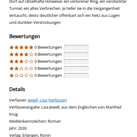
Dorf auf rätselhafte Hinweise: ein verlorener Ring, ein versteckter
Tunnel, ein altes Verbrechen. Je tiefer sie in die Vergangenheit
eintaucht, desto deutlicher offenbart sich ein Netz aus Lügen
und dunklen Verstrickungen
Bewertungen
0 Bewertungen
0 Bewertungen
0 Bewertungen
0 Bewertungen
0 Bewertungen
Details
Verfasser:
Suche nach diesem Verfasser
Jewell, Lisa (Verfasser)
Verfasserangabe:
Lisa Jewell; aus dem Englischen von Manfred
Krug
Medienkennzeichen:
Roman
Jahr:
2026
Verlag:
Erlangen, Ronin