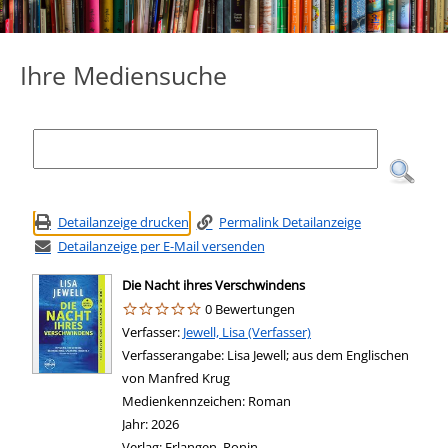
Ihre Mediensuche
Detailanzeige drucken
Permalink Detailanzeige
Detailanzeige per E-Mail versenden
Die Nacht ihres Verschwindens
0 Bewertungen
Verfasser:
Suche nach diesem Verfasser
Jewell, Lisa (Verfasser)
Verfasserangabe:
Lisa Jewell; aus dem Englischen
von Manfred Krug
Medienkennzeichen:
Roman
Jahr:
2026
Verlag:
Erlangen, Ronin