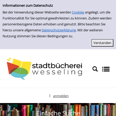
zur Navigation springen
zum Inhalt springen
Zu den Suchfiltern springen
Zur Trefferliste springen
Informationen zum Datenschutz
Bei der Verwendung dieser Webseite werden
Cookies
angelegt, um die
Funktionalität für Sie optimal gewährleisten zu können. Zudem werden
personenbezogene Daten erhoben und genutzt. Bitte beachten Sie
hierzu unsere allgemeine
Datenschutzerklärung
. Mit der weiteren
Nutzung stimmen Sie diesen Bedingungen zu.
anmelden
|
Sprache auswählen
Einfache Suche