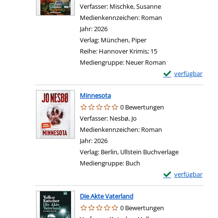
Verfasser:
Mischke, Susanne
Suche nach diesem 
Medienkennzeichen:
Roman
Jahr:
2026
Verlag:
München, Piper
Reihe:
Hannover Krimis; 15
Mediengruppe:
Neuer Roman
Exemplar-Details
verfügbar
Minnesota
0 Bewertungen
Verfasser:
Nesbø, Jo
Suche nach diesem Verfasse
Medienkennzeichen:
Roman
Jahr:
2026
Verlag:
Berlin, Ullstein Buchverlage
Mediengruppe:
Buch
Exemplar-Details
verfügbar
Die Akte Vaterland
0 Bewertungen