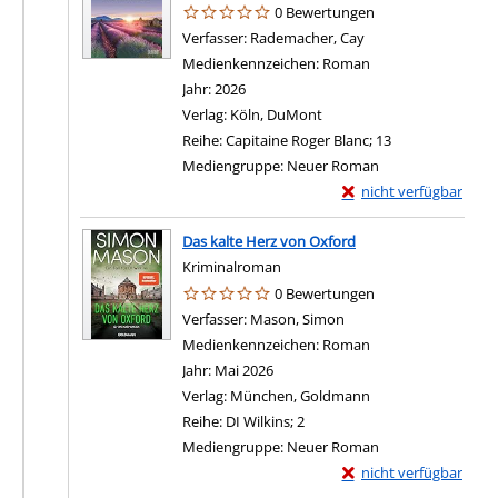
0 Bewertungen
Verfasser:
Rademacher, Cay
Suche nach diesem 
Medienkennzeichen:
Roman
Jahr:
2026
Verlag:
Köln, DuMont
Reihe:
Capitaine Roger Blanc; 13
Mediengruppe:
Neuer Roman
Exemplar-Details von B
nicht verfügbar
Das kalte Herz von Oxford
Kriminalroman
0 Bewertungen
Verfasser:
Mason, Simon
Suche nach diesem Ver
Medienkennzeichen:
Roman
Jahr:
Mai 2026
Verlag:
München, Goldmann
Reihe:
DI Wilkins; 2
Mediengruppe:
Neuer Roman
Exemplar-Details von 
nicht verfügbar