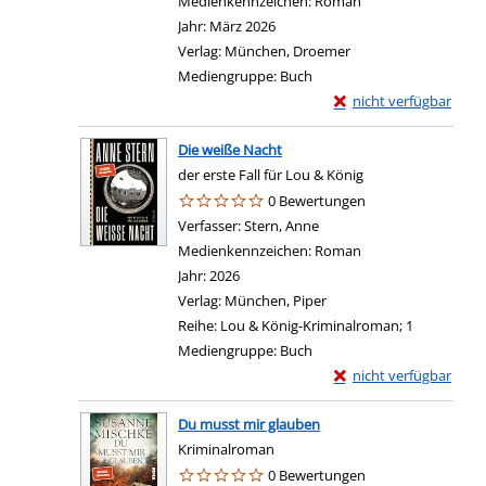
Medienkennzeichen:
Roman
Jahr:
März 2026
Verlag:
München, Droemer
Mediengruppe:
Buch
Exemplar-Details von 
nicht verfügbar
Die weiße Nacht
der erste Fall für Lou & König
0 Bewertungen
Verfasser:
Stern, Anne
Suche nach diesem Verfas
Medienkennzeichen:
Roman
Jahr:
2026
Verlag:
München, Piper
Reihe:
Lou & König-Kriminalroman; 1
Mediengruppe:
Buch
Exemplar-Details von 
nicht verfügbar
Du musst mir glauben
Kriminalroman
0 Bewertungen