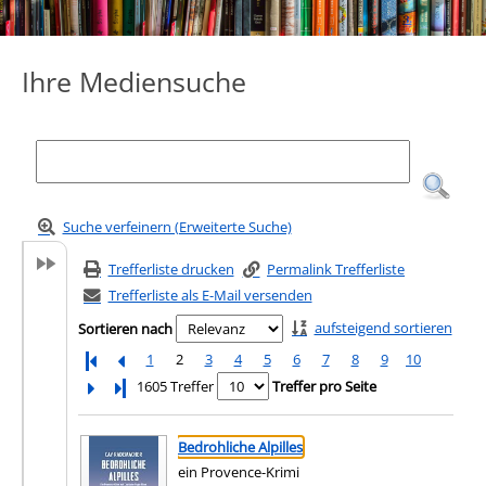
Ihre Mediensuche
Suche verfeinern (Erweiterte Suche)
Trefferliste drucken
Permalink Trefferliste
Trefferliste als E-Mail versenden
aufsteigend sortieren
Sortieren nach
1
2
3
4
5
6
7
8
9
10
Letzte Seite
1605 Treffer
Treffer pro Seite
Suchergebnis
Zu den Suchfiltern springen
Bedrohliche Alpilles
ein Provence-Krimi