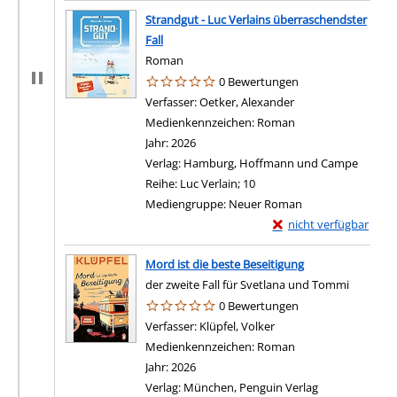
Strandgut - Luc Verlains überraschendster
Fall
Roman
0 Bewertungen
Verfasser:
Oetker, Alexander
Suche nach diesem 
Medienkennzeichen:
Roman
Jahr:
2026
Verlag:
Hamburg, Hoffmann und Campe
Reihe:
Luc Verlain; 10
Mediengruppe:
Neuer Roman
Exemplar-Details von S
nicht verfügbar
Mord ist die beste Beseitigung
der zweite Fall für Svetlana und Tommi
0 Bewertungen
Verfasser:
Klüpfel, Volker
Suche nach diesem Ver
Medienkennzeichen:
Roman
Jahr:
2026
Verlag:
München, Penguin Verlag