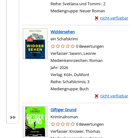
Reihe:
Svetlana und Tommi ; 2
Mediengruppe:
Neuer Roman
Exemplar-Details von M
nicht verfügbar
Widdersehen
ein Schafskrimi
0 Bewertungen
Verfasser:
Swann, Leonie
Suche nach diesem Ver
Medienkennzeichen:
Roman
Jahr:
2026
Verlag:
Köln, DuMont
Reihe:
Schafskrimis; 3
Mediengruppe:
Buch
Exemplar-Details von
nicht verfügbar
Giftiger Grund
Kriminalroman
0 Bewertungen
Verfasser:
Knüwer, Thomas
Suche nach diesem V