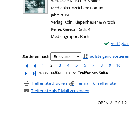
Verfasser:
Kutscher, Volker
Suche nach diesem V
Medienkennzeichen:
Roman
Jahr:
2019
Verlag:
Köln, Kiepenheuer & Witsch
Reihe:
Gereon Rath; 4
Mediengruppe:
Buch
Exemplar-Details 
verfügbar
Zu den Suchfiltern springen
aufsteigend sortieren
Sortieren nach
1
2
3
4
5
6
7
8
9
10
Letzte Seite
1605 Treffer
Treffer pro Seite
Trefferliste drucken
Permalink Trefferliste
Trefferliste als E-Mail versenden
OPEN V 12.0.1.2