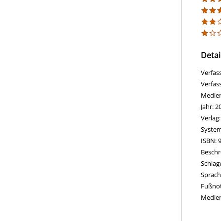
Detai
Verfas
Verfas
Medie
Jahr:
2
Verlag
opens 
Diesen
System
Suche 
ISBN:
Beschr
Schlag
Suche 
Sprach
Fußnot
Medie