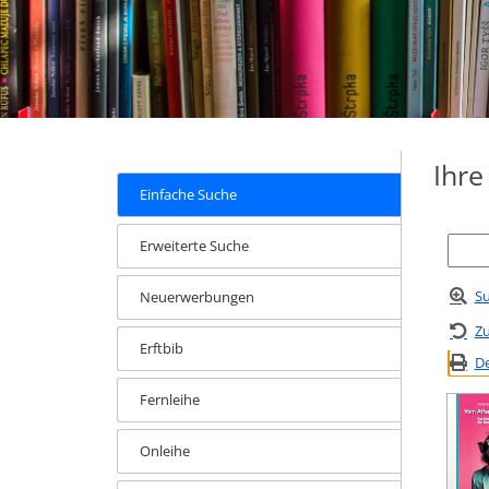
Ihr
Einfache Suche
Erweiterte Suche
Su
Neuerwerbungen
Zu
Erftbib
De
Fernleihe
Onleihe