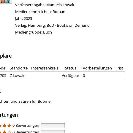
Verfasserangabe:
Manuela Lowak
Medienkennzeichen:
Roman
Jahr:
2025
Verlag:
Hamburg, BoD - Books on Demand
Mediengruppe:
Buch
plare
ode
Standorte
Interessenkreis
Status
Vorbestellungen
Frist
705
Z Lowak
Verfügbar
0
t
chten und Satiren für Boomer
rtungen
0 Bewertungen
0 Bewertungen