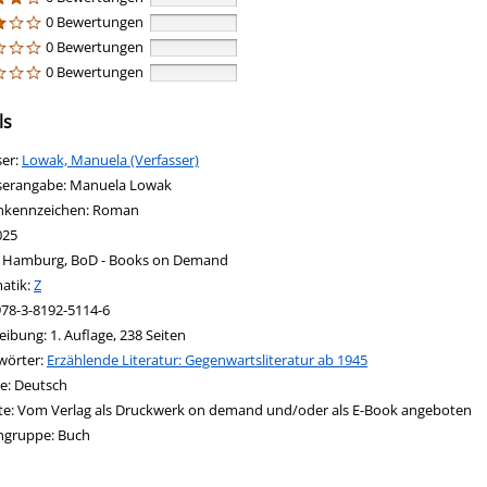
0 Bewertungen
0 Bewertungen
0 Bewertungen
ls
ser:
Suche nach diesem Verfasser
Lowak, Manuela (Verfasser)
serangabe:
Manuela Lowak
nkennzeichen:
Roman
025
:
Hamburg, BoD - Books on Demand
in new tab
 Link in neuem Tab öffnen
atik:
Suche nach dieser Systematik
Z
nach diesem Interessenskreis
978-3-8192-5114-6
eibung:
1. Auflage, 238 Seiten
wörter:
Erzählende Literatur: Gegenwartsliteratur ab 1945
nach dieser Beteiligten Person
e:
Deutsch
e:
Vom Verlag als Druckwerk on demand und/oder als E-Book angeboten
ngruppe:
Buch