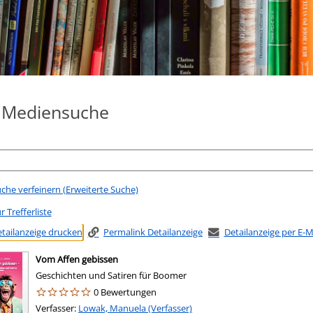
e Mediensuche
che verfeinern (Erweiterte Suche)
r Trefferliste
tailanzeige drucken
Permalink Detailanzeige
Detailanzeige per E-
Vom Affen gebissen
Geschichten und Satiren für Boomer
0 Bewertungen
Verfasser:
Suche nach diesem Verfasser
Lowak, Manuela (Verfasser)