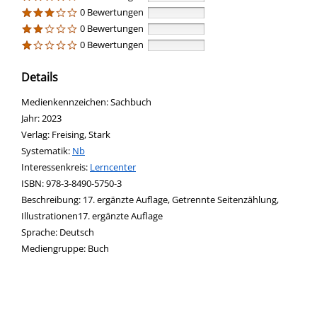
0 Bewertungen
0 Bewertungen
0 Bewertungen
Details
Suche nach diesem Verfasser
Medienkennzeichen:
Sachbuch
Jahr:
2023
Verlag:
Freising, Stark
opens in new tab
Diesen Link in neuem Tab öffnen
Systematik:
Suche nach dieser Systematik
Nb
Interessenkreis:
Suche nach diesem Interessenskreis
Lerncenter
ISBN:
978-3-8490-5750-3
Beschreibung:
17. ergänzte Auflage, Getrennte Seitenzählung,
Illustrationen17. ergänzte Auflage
Suche nach dieser Beteiligten Person
Sprache:
Deutsch
Mediengruppe:
Buch