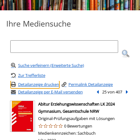
Ihre Mediensuche
Suche verfeinern (Erweiterte Suche)
Zur Trefferliste
Detailanzeige drucken
Permalink Detailanzeige
Detailanzeige per E-Mail versenden
Vorheriger Treffer
25 von 407
Nächste
Abitur Erziehungswissenschaften LK 2024
Gymnasium, Gesamtschule NRW
Original-Prüfungsaufgaben mit Lösungen
0 Bewertungen
Suche nach diesem Verfasser
Medienkennzeichen:
Sachbuch