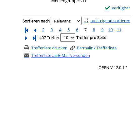
Mediengruppe:
CD
Exemplar-Details
verfügbar
Zu den Suchfiltern springen
aufsteigend sortieren
Sortieren nach
2
3
4
5
6
7
8
9
10
11
Letzte Seite
407 Treffer
Treffer pro Seite
Trefferliste drucken
Permalink Trefferliste
Trefferliste als E-Mail versenden
OPEN V 12.0.1.2