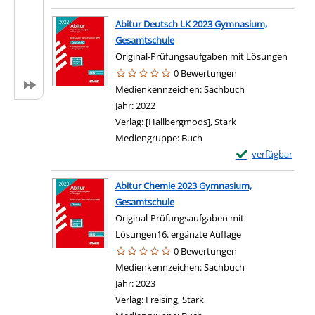
Abitur Deutsch LK 2023 Gymnasium,
Gesamtschule
Original-Prüfungsaufgaben mit Lösungen
0 Bewertungen
Suche nach diesem Verfasser
Medienkennzeichen:
Sachbuch
Jahr:
2022
Verlag:
[Hallbergmoos], Stark
Mediengruppe:
Buch
Exemplar-Details
verfügbar
Abitur Chemie 2023 Gymnasium,
Gesamtschule
Original-Prüfungsaufgaben mit
Lösungen16. ergänzte Auflage
0 Bewertungen
Suche nach diesem Verfasser
Medienkennzeichen:
Sachbuch
Jahr:
2023
Verlag:
Freising, Stark