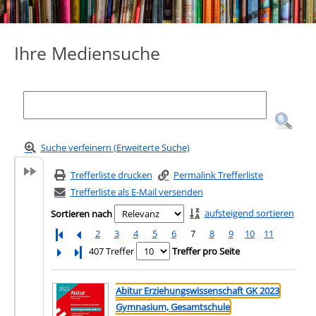
Ihre Mediensuche
Suche verfeinern (Erweiterte Suche)
Trefferliste drucken
Permalink Trefferliste
Trefferliste als E-Mail versenden
aufsteigend sortieren
Sortieren nach
2
3
4
5
6
7
8
9
10
11
Letzte Seite
407 Treffer
Treffer pro Seite
Suchergebnis
Zu den Suchfiltern springen
Abitur Erziehungswissenschaft GK 2023
Gymnasium, Gesamtschule