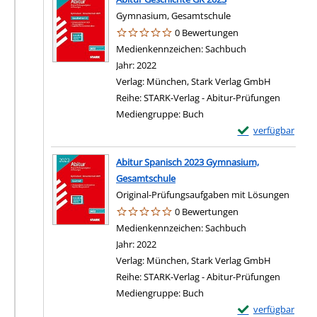
Gymnasium, Gesamtschule
0 Bewertungen
Suche nach diesem Verfasser
Medienkennzeichen:
Sachbuch
Jahr:
2022
Verlag:
München, Stark Verlag GmbH
Reihe:
STARK-Verlag - Abitur-Prüfungen
Mediengruppe:
Buch
Exemplar-Details 
verfügbar
Abitur Spanisch 2023 Gymnasium,
Gesamtschule
Original-Prüfungsaufgaben mit Lösungen
0 Bewertungen
Suche nach diesem Verfasser
Medienkennzeichen:
Sachbuch
Jahr:
2022
Verlag:
München, Stark Verlag GmbH
Reihe:
STARK-Verlag - Abitur-Prüfungen
Mediengruppe:
Buch
Exemplar-Details
verfügbar