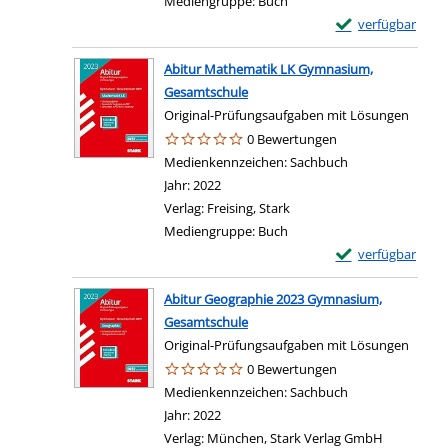
Mediengruppe:
Buch
Exemplar-Details
verfügbar
Abitur Mathematik LK Gymnasium,
Gesamtschule
Original-Prüfungsaufgaben mit Lösungen
0 Bewertungen
Suche nach diesem Verfasser
Medienkennzeichen:
Sachbuch
Jahr:
2022
Verlag:
Freising, Stark
Mediengruppe:
Buch
Exemplar-Details
verfügbar
Abitur Geographie 2023 Gymnasium,
Gesamtschule
Original-Prüfungsaufgaben mit Lösungen
0 Bewertungen
Suche nach diesem Verfasser
Medienkennzeichen:
Sachbuch
Jahr:
2022
Verlag:
München, Stark Verlag GmbH