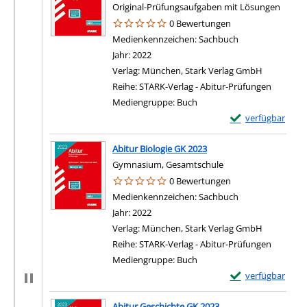
Original-Prüfungsaufgaben mit Lösungen
0 Bewertungen
Suche nach diesem Verfasser
Medienkennzeichen:
Sachbuch
Jahr:
2022
Verlag:
München, Stark Verlag GmbH
Reihe:
STARK-Verlag - Abitur-Prüfungen
Mediengruppe:
Buch
Exemplar-Details
verfügbar
Abitur Biologie GK 2023
Gymnasium, Gesamtschule
0 Bewertungen
Suche nach diesem Verfasser
Medienkennzeichen:
Sachbuch
Jahr:
2022
Verlag:
München, Stark Verlag GmbH
Reihe:
STARK-Verlag - Abitur-Prüfungen
Mediengruppe:
Buch
Exemplar-Details 
verfügbar
Abitur Geschichte GK 2023