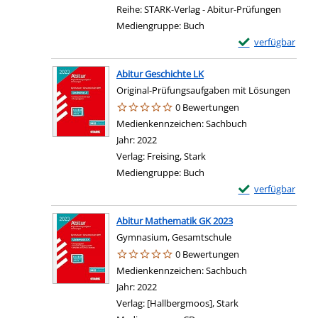
Reihe:
STARK-Verlag - Abitur-Prüfungen
Mediengruppe:
Buch
Exemplar-Details
verfügbar
Abitur Geschichte LK
Original-Prüfungsaufgaben mit Lösungen
0 Bewertungen
Suche nach diesem Verfasser
Medienkennzeichen:
Sachbuch
Jahr:
2022
Verlag:
Freising, Stark
Mediengruppe:
Buch
Exemplar-Details 
verfügbar
Abitur Mathematik GK 2023
Gymnasium, Gesamtschule
0 Bewertungen
Suche nach diesem Verfasser
Medienkennzeichen:
Sachbuch
Jahr:
2022
Verlag:
[Hallbergmoos], Stark