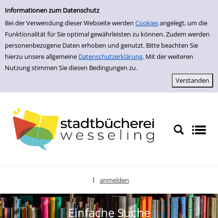
zur Navigation springen
zum Inhalt springen
Zu den Suchfiltern springen
Zur Trefferliste springen
Informationen zum Datenschutz
Bei der Verwendung dieser Webseite werden
Cookies
angelegt, um die
Funktionalität für Sie optimal gewährleisten zu können. Zudem werden
personenbezogene Daten erhoben und genutzt. Bitte beachten Sie
hierzu unsere allgemeine
Datenschutzerklärung
. Mit der weiteren
Nutzung stimmen Sie diesen Bedingungen zu.
anmelden
|
Sprache auswählen
Einfache Suche