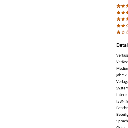
Detai
Verfas
Verfas
Medie
Jahr:
2
Verlag
opens 
Diesen
System
Intere
ISBN:
Beschr
Beteil
Sprach
Origina