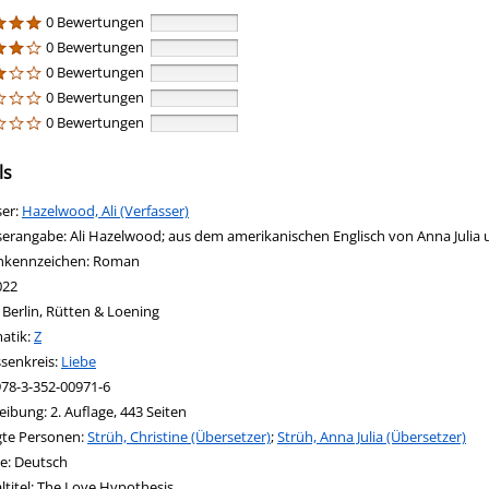
0 Bewertungen
0 Bewertungen
0 Bewertungen
0 Bewertungen
0 Bewertungen
ls
ser:
Suche nach diesem Verfasser
Hazelwood, Ali (Verfasser)
serangabe:
Ali Hazelwood; aus dem amerikanischen Englisch von Anna Julia 
nkennzeichen:
Roman
022
:
Berlin, Rütten & Loening
in new tab
 Link in neuem Tab öffnen
atik:
Suche nach dieser Systematik
Z
ssenkreis:
Suche nach diesem Interessenskreis
Liebe
978-3-352-00971-6
eibung:
2. Auflage, 443 Seiten
igte Personen:
Suche nach dieser Beteiligten Person
Strüh, Christine (Übersetzer)
;
Strüh, Anna Julia (Übersetzer)
e:
Deutsch
ltitel:
The Love Hypothesis