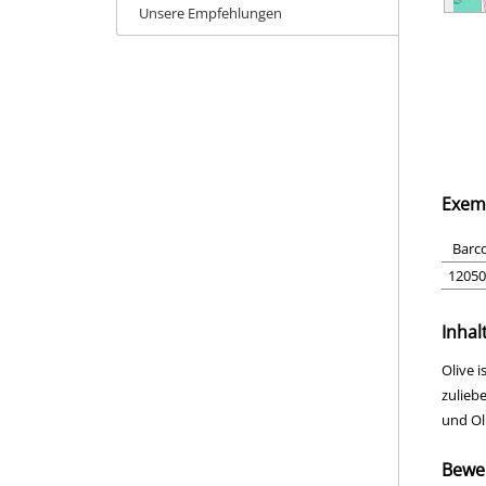
Unsere Empfehlungen
Exem
Barc
12050
Inhal
Olive i
zulieb
und Oli
Bewe