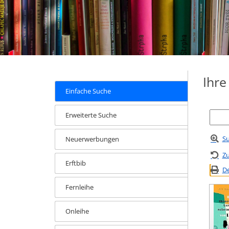
Ihr
Einfache Suche
Erweiterte Suche
Su
Neuerwerbungen
Zu
Erftbib
De
Fernleihe
Onleihe