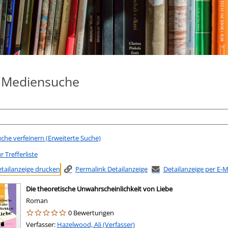
e Mediensuche
che verfeinern (Erweiterte Suche)
r Trefferliste
tailanzeige drucken
Permalink Detailanzeige
Detailanzeige per E-
Die theoretische Unwahrscheinlichkeit von Liebe
Roman
0 Bewertungen
Verfasser:
Suche nach diesem Verfasser
Hazelwood, Ali (Verfasser)