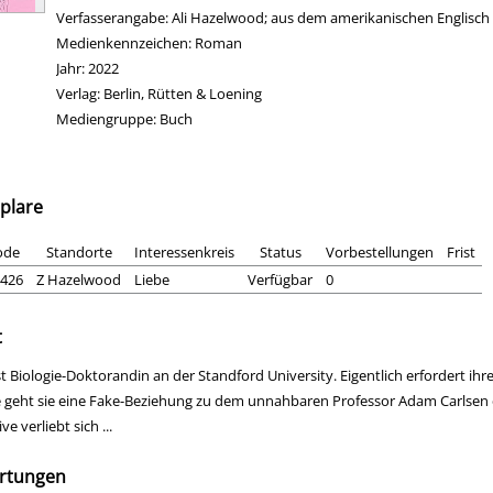
Verfasserangabe:
Ali Hazelwood; aus dem amerikanischen Englisch 
Medienkennzeichen:
Roman
Jahr:
2022
Verlag:
Berlin, Rütten & Loening
Mediengruppe:
Buch
plare
ode
Standorte
Interessenkreis
Status
Vorbestellungen
Frist
426
Z Hazelwood
Liebe
Verfügbar
0
t
st Biologie-Doktorandin an der Standford University. Eigentlich erfordert ihr
e geht sie eine Fake-Beziehung zu dem unnahbaren Professor Adam Carlsen ein
ve verliebt sich ...
rtungen